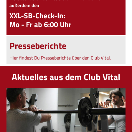
außerdem den
XXL-SB-Check-In:
Mo - Fr ab 6:00 Uhr
Presseberichte
Hier findest Du Presseberichte über den Club Vital.
Aktuelles aus dem Club Vital